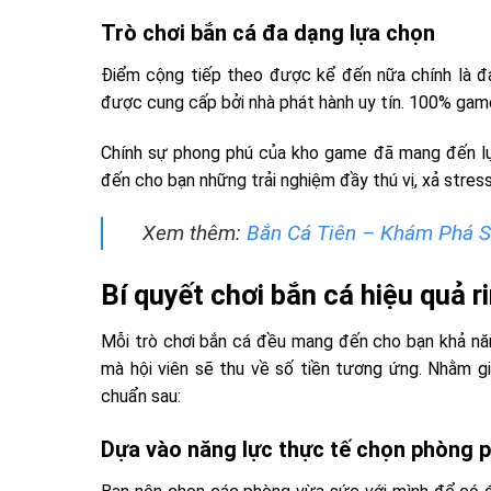
Trò chơi bắn cá đa dạng lựa chọn
Điểm cộng tiếp theo được kể đến nữa chính là đa
được cung cấp bởi nhà phát hành uy tín. 100% game
Chính sự phong phú của kho game đã mang đến lự
đến cho bạn những trải nghiệm đầy thú vị, xả stres
Xem thêm:
Bắn Cá Tiên – Khám Phá 
Bí quyết chơi bắn cá hiệu quả 
Mỗi trò chơi bắn cá đều mang đến cho bạn khả năn
mà hội viên sẽ thu về số tiền tương ứng. Nhằm giú
chuẩn sau:
Dựa vào năng lực thực tế chọn phòng 