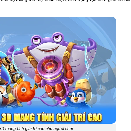
D mang tính giải trí cao cho người chơi