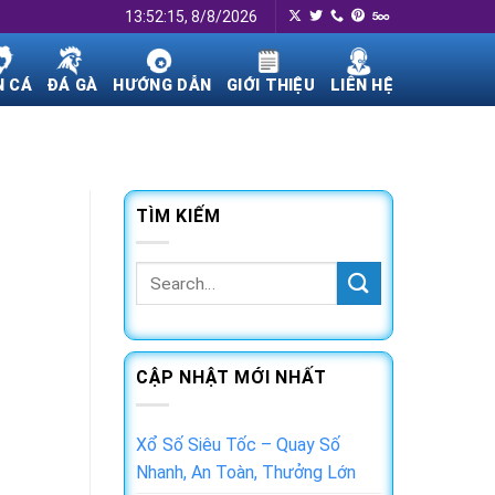
13:52:16, 8/8/2026
N CÁ
ĐÁ GÀ
HƯỚNG DẪN
GIỚI THIỆU
LIÊN HỆ
TÌM KIẾM
CẬP NHẬT MỚI NHẤT
Xổ Số Siêu Tốc – Quay Số
Nhanh, An Toàn, Thưởng Lớn