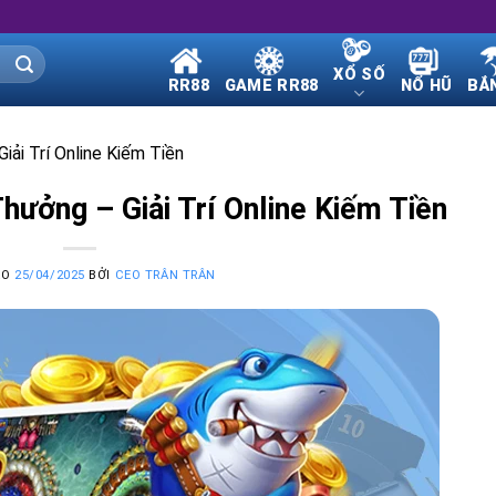
XỔ SỐ
RR88
GAME RR88
NỔ HŨ
BẮ
iải Trí Online Kiếm Tiền
hưởng – Giải Trí Online Kiếm Tiền
ÀO
25/04/2025
BỞI
CEO TRÂN TRÂN