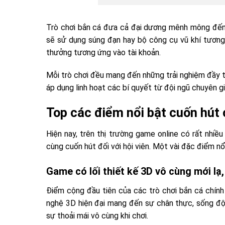
Trò chơi bắn cá đưa cả đại dương mênh mông đến b
sẽ sử dụng súng đạn hay bộ công cụ vũ khí tương 
thưởng tương ứng vào tài khoản.
Mỗi trò chơi đều mang đến những trải nghiệm đầy t
áp dụng linh hoạt các bí quyết từ đội ngũ chuyên gi
Top các điểm nổi bật cuốn hút 
Hiện nay, trên thị trường game online có rất nhiề
cùng cuốn hút đối với hội viên. Một vài đặc điểm n
Game có lối thiết kế 3D vô cùng mới lạ
Điểm cộng đầu tiên của các trò chơi bắn cá chín
nghệ 3D hiện đại mang đến sự chân thực, sống độn
sự thoải mái vô cùng khi chơi.