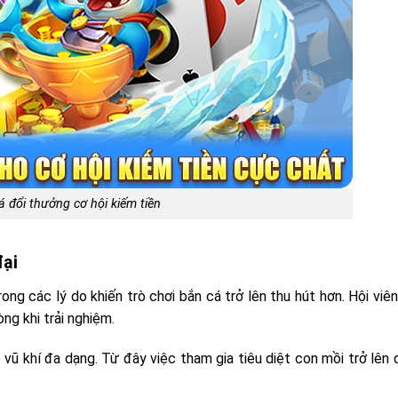
á đổi thưởng cơ hội kiếm tiền
đại
ong các lý do khiến trò chơi bắn cá trở lên thu hút hơn. Hội viê
òng khi trải nghiệm.
ũ khí đa dạng. Từ đây việc tham gia tiêu diệt con mồi trở lên 