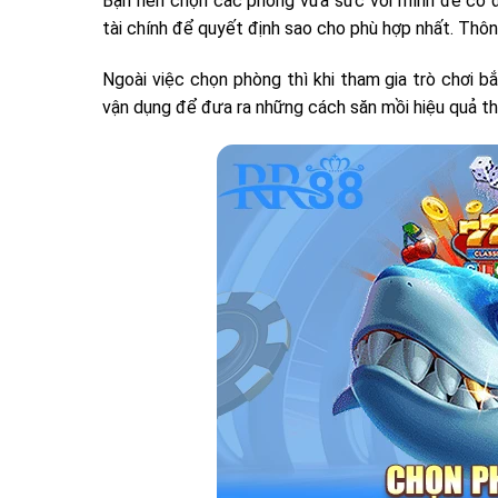
Bạn nên chọn các phòng vừa sức với mình để có đ
tài chính để quyết định sao cho phù hợp nhất. Thô
Ngoài việc chọn phòng thì khi tham gia trò chơi b
vận dụng để đưa ra những cách săn mồi hiệu quả thu