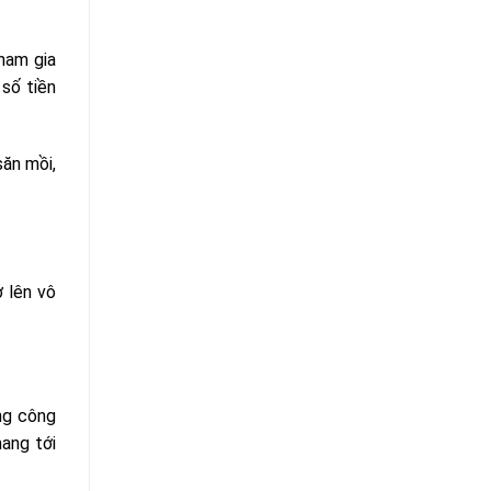
ham gia
số tiền
săn mồi,
ở lên vô
ng công
ang tới