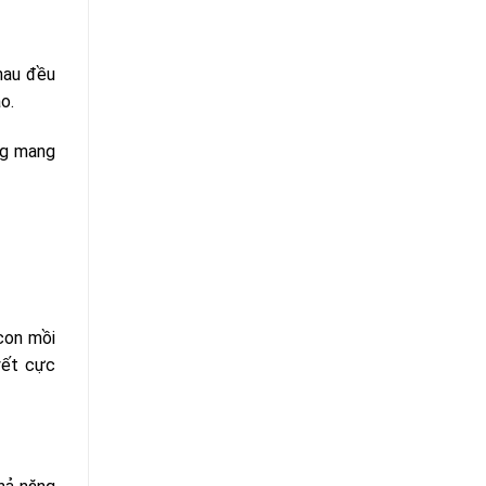
hau đều
o.
ng mang
con mồi
uyết cực