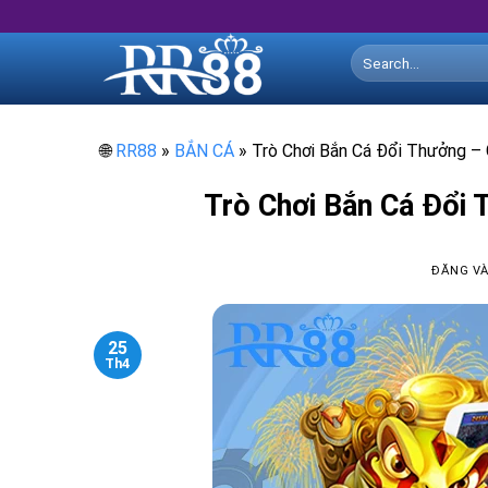
Bỏ
qua
nội
dung
🌐
RR88
»
BẮN CÁ
»
Trò Chơi Bắn Cá Đổi Thưởng – G
Trò Chơi Bắn Cá Đổi T
ĐĂNG V
25
Th4