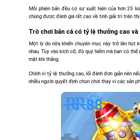
Mỗi phiên bản đều có sự xuất hiện của hơn 25 loà
chúng được đánh giá rất cao về tính giải trí trên th
Trò chơi bắn cá có tỷ lệ thưởng cao v
Một lý do nữa khiến chuyên mục này trở lên hút k
nhau. Tùy vào kích cỡ, độ quý hiếm mà bạn có thể n
mặt khi thắng.
Chính vì tỷ lệ thưởng cao, lối đánh đơn giản nên nế
nhiều người quyết định chọn chơi thay vì các sản p