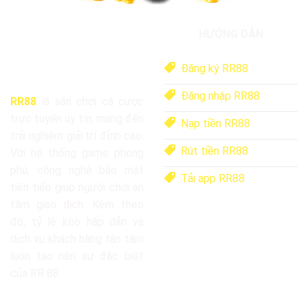
HƯỚNG DẪN
Đăng ký RR88
Đăng nhập RR88
RR88
là sân chơi cá cược
trực tuyến uy tín, mang đến
Nạp tiền RR88
trải nghiệm giải trí đỉnh cao.
Rút tiền RR88
Với hệ thống game phong
phú, công nghệ bảo mật
Tải app RR88
tiên tiến giúp người chơi an
tâm giao dịch. Kèm theo
đó, tỷ lệ kèo hấp dẫn và
dịch vụ khách hàng tận tâm
luôn tạo nên sự đặc biệt
của RR 88.