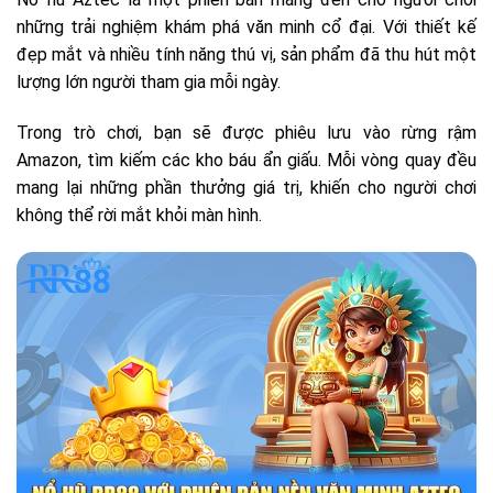
những trải nghiệm khám phá văn minh cổ đại. Với thiết kế
đẹp mắt và nhiều tính năng thú vị, sản phẩm đã thu hút một
lượng lớn người tham gia mỗi ngày.
Trong trò chơi, bạn sẽ được phiêu lưu vào rừng rậm
Amazon, tìm kiếm các kho báu ẩn giấu. Mỗi vòng quay đều
mang lại những phần thưởng giá trị, khiến cho người chơi
không thể rời mắt khỏi màn hình.