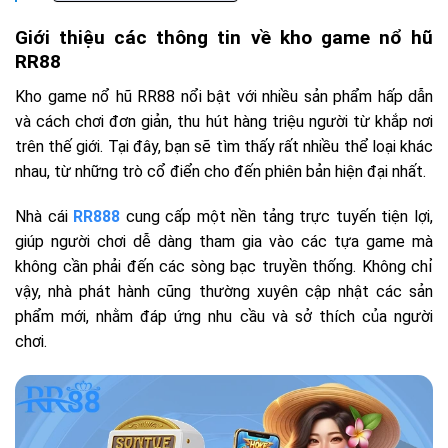
Giới thiệu các thông tin về kho game nổ hũ
RR88
Kho game nổ hũ RR88 nổi bật với nhiều sản phẩm hấp dẫn
và cách chơi đơn giản, thu hút hàng triệu người từ khắp nơi
trên thế giới. Tại đây, bạn sẽ tìm thấy rất nhiều thể loại khác
nhau, từ những trò cổ điển cho đến phiên bản hiện đại nhất.
Nhà cái
RR888
cung cấp một nền tảng trực tuyến tiện lợi,
giúp người chơi dễ dàng tham gia vào các tựa game mà
không cần phải đến các sòng bạc truyền thống. Không chỉ
vậy, nhà phát hành cũng thường xuyên cập nhật các sản
phẩm mới, nhằm đáp ứng nhu cầu và sở thích của người
chơi.