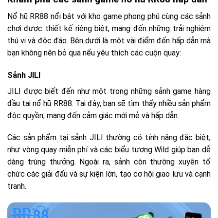
Nổ hũ RR88 nổi bật với kho game phong phú cùng các sảnh
chơi được thiết kế riêng biệt, mang đến những trải nghiệm
thú vị và độc đáo. Bên dưới là một vài điểm đến hấp dẫn mà
bạn không nên bỏ qua nếu yêu thích các cuộn quay:
Sảnh JILI
JILI được biết đến như một trong những sảnh game hàng
đầu tại nổ hũ RR88. Tại đây, bạn sẽ tìm thấy nhiều sản phẩm
độc quyền, mang đến cảm giác mới mẻ và hấp dẫn.
Các sản phẩm tại sảnh JILI thường có tính năng đặc biệt,
như vòng quay miễn phí và các biểu tượng Wild giúp bạn dễ
dàng trúng thưởng. Ngoài ra, sảnh còn thường xuyên tổ
chức các giải đấu và sự kiện lớn, tạo cơ hội giao lưu và cạnh
tranh.